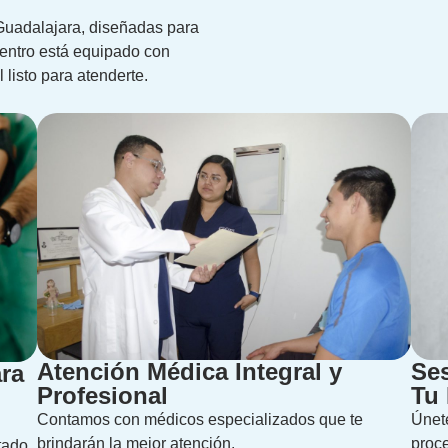
Guadalajara, diseñadas para
 centro está equipado con
listo para atenderte.
Atención Médica Integral y
Ses
ara
Profesional
Tu 
Contamos con médicos especializados que te
Únete
brindarán la mejor atención.
proce
tado