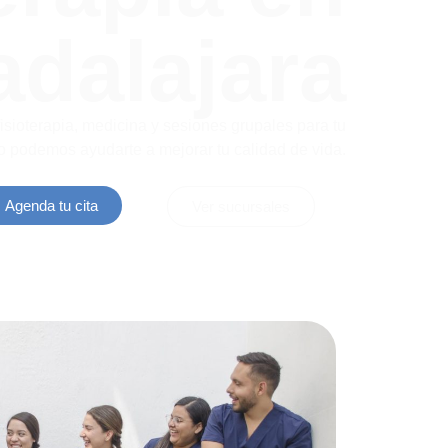
dalajara
sioterapia, medicina y sesiones grupales para tu
 podemos ayudarte a mejorar tu calidad de vida.
Agenda tu cita
Ver sucursales