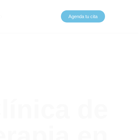
o
Agenda tu cita
línica de
erapia en