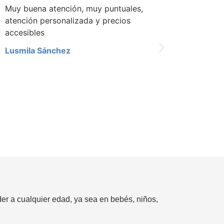
Super recomendado. Excelente atencion
Excele
por parte de Los Fisioterapeutas y de la
Univer
administracion.
Armando Aguilat
r a cualquier edad, ya sea en bebés, niños,