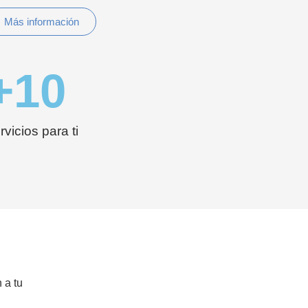
Más información
+
10
rvicios para ti
 a tu