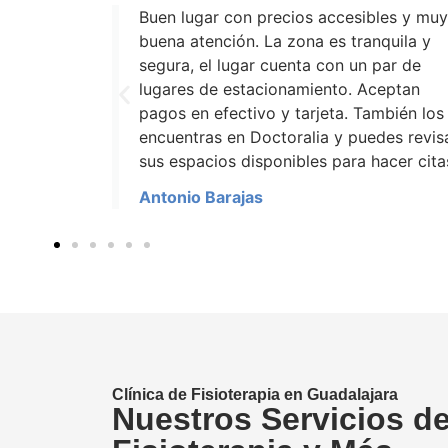
les y muy
La atención en muy buena y precios
quila y
accesibles. Recomendable para atención
ar de
adultos mayores Gracias.
eptan
Delia Flores
bién los
es revisar
cer citas.
Clínica de Fisioterapia en Guadalajara
Nuestros Servicios d