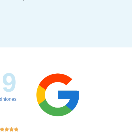
.9
piniones