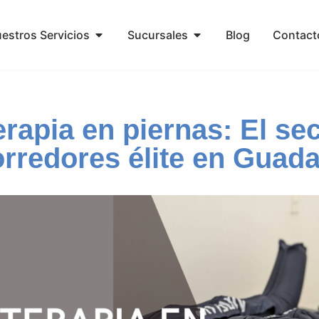
estros Servicios
Sucursales
Blog
Contact
rapia en piernas: El se
orredores élite en Guada