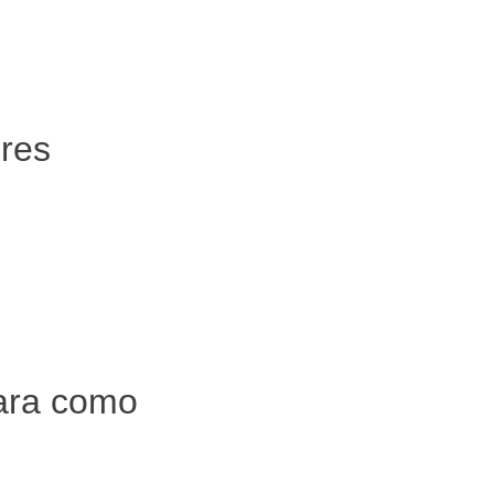
ores
jara como