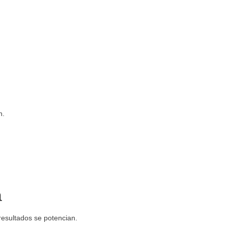
n.
a
 resultados se potencian.