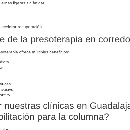
rnas ligeras sin fatigar
 acelerar recuperación
ve de la presoterapia en corred
soterapia ofrece múltiples beneficios:
diata
ar
árices
invasivo
ortivo
r nuestras clínicas en Guadala
bilitación para la columna?
uales.