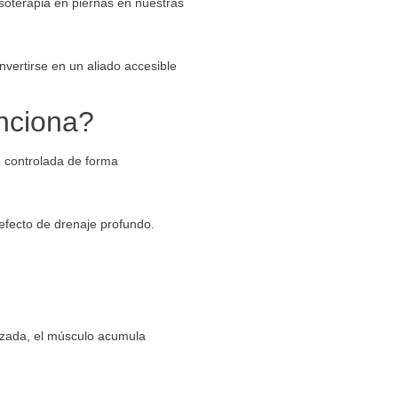
soterapia en piernas en nuestras
vertirse en un aliado accesible
unciona?
n controlada de forma
efecto de drenaje profundo.
lzada, el músculo acumula