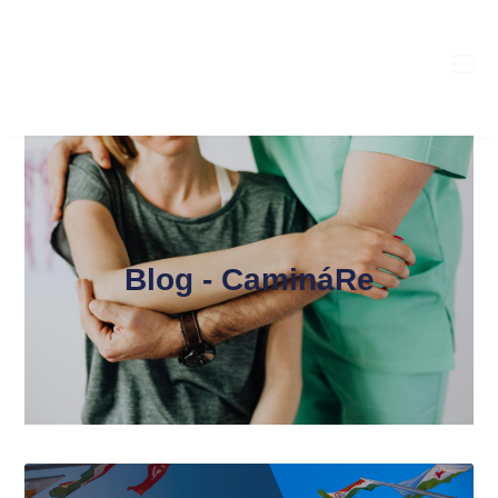
Blog - CamináRe