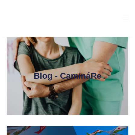
Blog - CamináRe