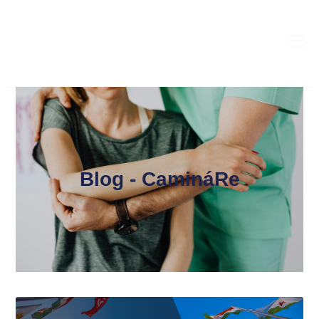
Blog - CamináRe