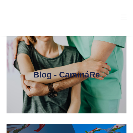
Blog - CamináRe