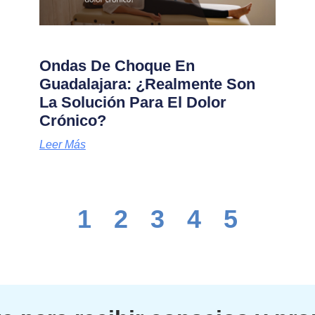
Ondas De Choque En
Guadalajara: ¿Realmente Son
La Solución Para El Dolor
Crónico?
Leer Más
1
2
3
4
5