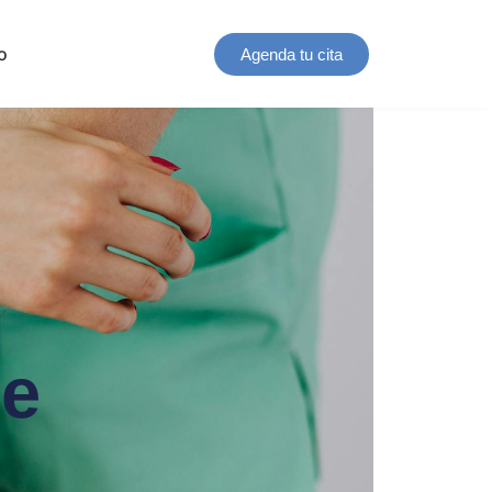
o
Agenda tu cita
Re