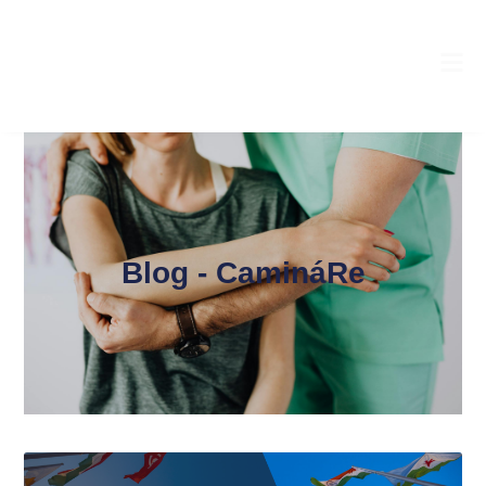
Blog - CamináRe