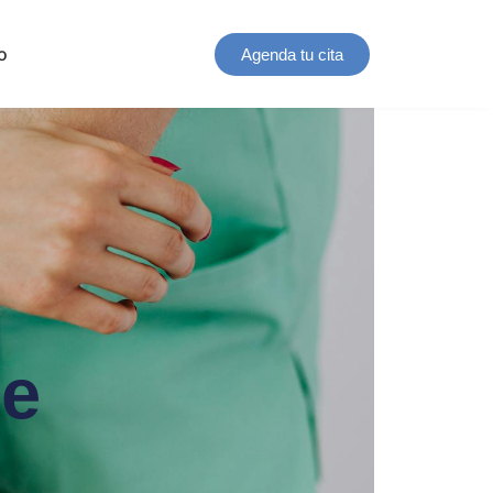
o
Agenda tu cita
Re