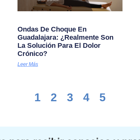
Ondas De Choque En
Guadalajara: ¿Realmente Son
La Solución Para El Dolor
Crónico?
Leer Más
1
2
3
4
5