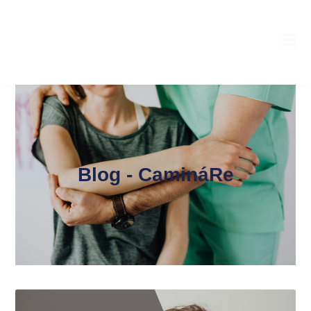
Blog - CamináRe