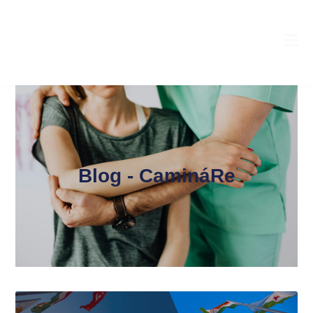
Blog - CamináRe