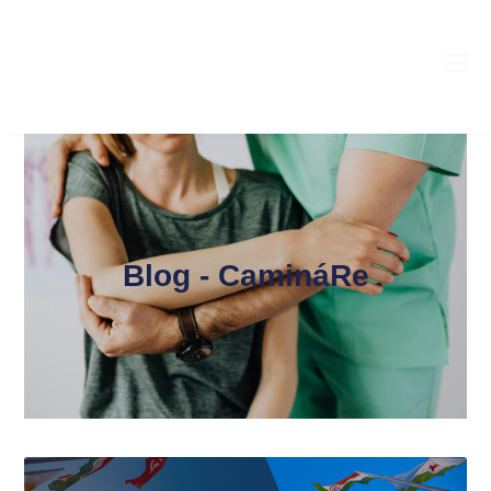
Blog - CamináRe