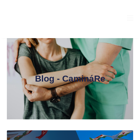
Blog - CamináRe