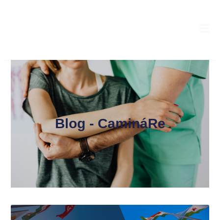
Blog - CamináRe