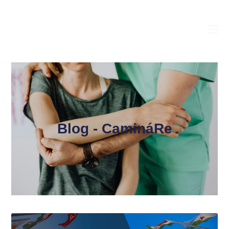
Blog - CamináRe