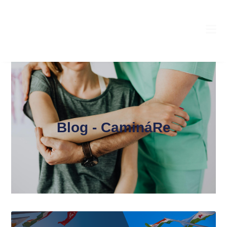
Blog - CamináRe