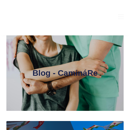
Blog - CamináRe