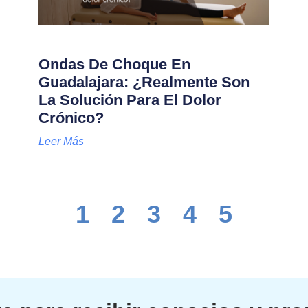
Ondas De Choque En
Guadalajara: ¿Realmente Son
La Solución Para El Dolor
Crónico?
Leer Más
1
2
3
4
5