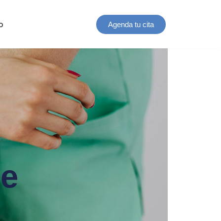
o
Agenda tu cita
Re