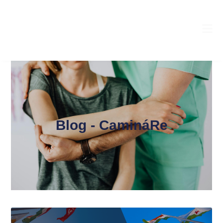
Blog - CamináRe