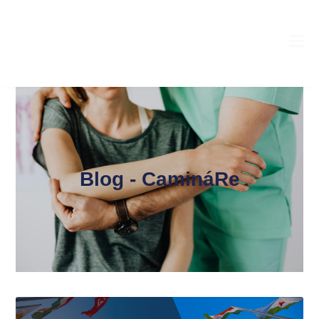
Blog - CamináRe