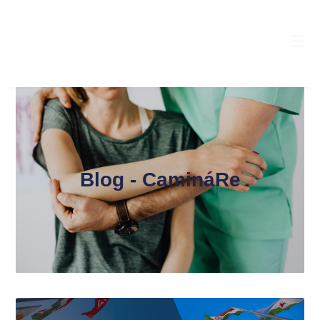
Blog - CamináRe