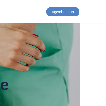
o
Agenda tu cita
Re