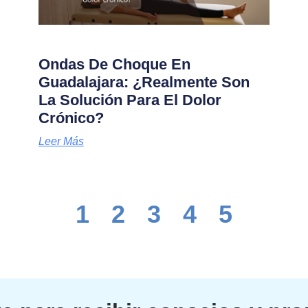
Ondas De Choque En
Guadalajara: ¿Realmente Son
La Solución Para El Dolor
Crónico?
Leer Más
1
2
3
4
5