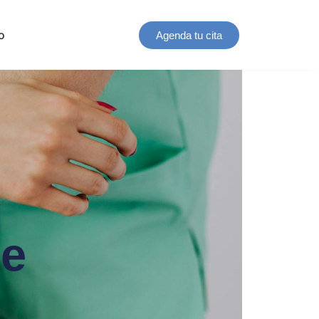
o
Agenda tu cita
Re