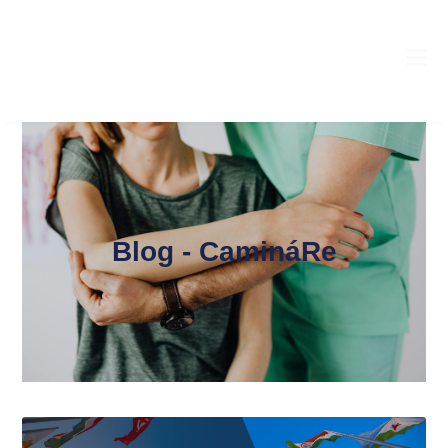
Blog - CamináRe