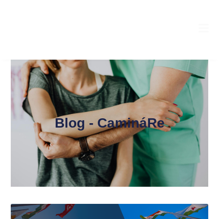
Blog - CamináRe