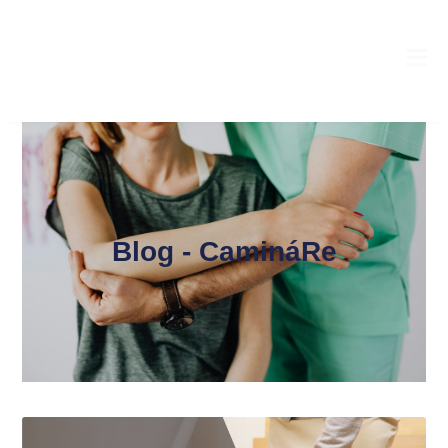
Blog - CamináRe