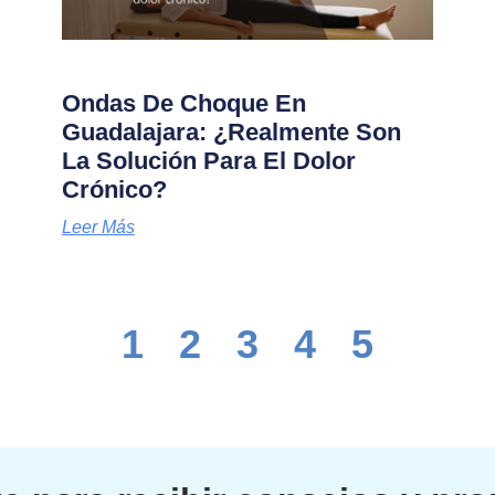
Ondas De Choque En
Guadalajara: ¿Realmente Son
La Solución Para El Dolor
Crónico?
Leer Más
1
2
3
4
5