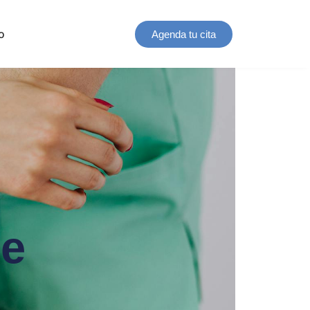
o
Agenda tu cita
Re