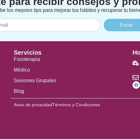
e para recibir consejos y p
be los mejores tips para mejorar tus hábitos y recuperar tu biene
Enviar
Servicios
Ho
Fisioterapia
Médico
Sesiones Grupales
Blog
Aviso de privacidad
Términos y Condiciones