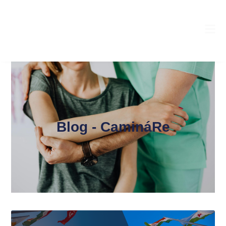
Blog - CamináRe